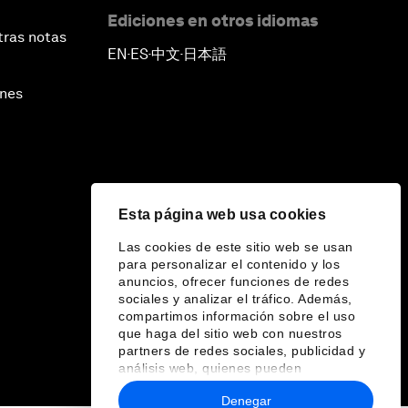
Ediciones en otros idiomas
tras notas
EN
ES
中文
日本語
▪
▪
▪
ines
Esta página web usa cookies
Las cookies de este sitio web se usan
para personalizar el contenido y los
anuncios, ofrecer funciones de redes
sociales y analizar el tráfico. Además,
compartimos información sobre el uso
que haga del sitio web con nuestros
partners de redes sociales, publicidad y
análisis web, quienes pueden
combinarla con otra información que les
Denegar
haya proporcionado o que hayan