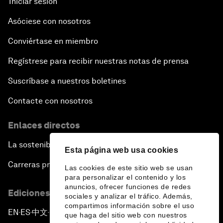
Iniciar sesión
Asóciese con nosotros
Conviértase en miembro
Regístrese para recibir nuestras notas de prensa
Suscríbase a nuestros boletines
Contacte con nosotros
Enlaces directos
La sostenibilidad en el Foro
Esta página web usa cookies
Carreras profesionales
Las cookies de este sitio web se usan
para personalizar el contenido y los
anuncios, ofrecer funciones de redes
Ediciones en otros idiomas
sociales y analizar el tráfico. Además,
compartimos información sobre el uso
EN
ES
中文
日本語
▪
▪
▪
que haga del sitio web con nuestros