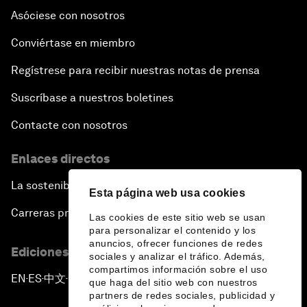
Asóciese con nosotros
Conviértase en miembro
Regístrese para recibir nuestras notas de prensa
Suscríbase a nuestros boletines
Contacte con nosotros
Enlaces directos
La sostenibilidad en el Foro
Esta página web usa cookies
Carreras profesionales
Las cookies de este sitio web se usan
para personalizar el contenido y los
anuncios, ofrecer funciones de redes
Ediciones en otros idiomas
sociales y analizar el tráfico. Además,
compartimos información sobre el uso
EN
ES
中文
日本語
▪
▪
▪
que haga del sitio web con nuestros
partners de redes sociales, publicidad y