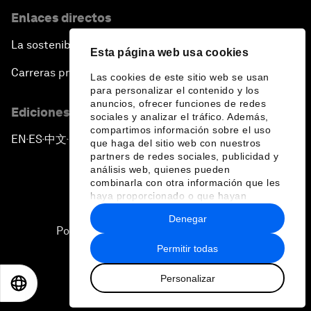
Enlaces directos
La sostenibilidad en el Foro
Esta página web usa cookies
Carreras profesionales
Las cookies de este sitio web se usan
para personalizar el contenido y los
anuncios, ofrecer funciones de redes
Ediciones en otros idiomas
sociales y analizar el tráfico. Además,
compartimos información sobre el uso
EN
ES
中文
日本語
▪
▪
▪
que haga del sitio web con nuestros
partners de redes sociales, publicidad y
análisis web, quienes pueden
combinarla con otra información que les
haya proporcionado o que hayan
recopilado a partir del uso que haya
Denegar
hecho de sus servicios.
Política de privacidad y normas de uso
Permitir todas
Sitemap
Personalizar
©
2026
Foro Económico Mundial
EN
ES
中文
日本語