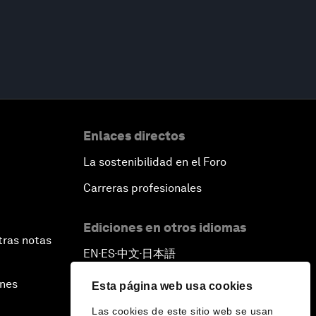
Enlaces directos
La sostenibilidad en el Foro
Carreras profesionales
Ediciones en otros idiomas
tras notas
EN
ES
中文
日本語
▪
▪
▪
ines
Esta página web usa cookies
Las cookies de este sitio web se usan