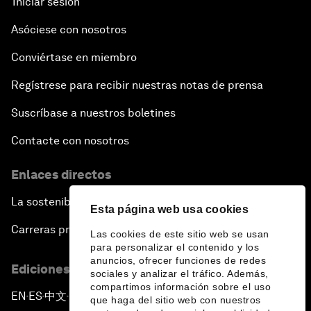
Iniciar sesión
Asóciese con nosotros
Conviértase en miembro
Regístrese para recibir nuestras notas de prensa
Suscríbase a nuestros boletines
Contacte con nosotros
Enlaces directos
La sostenibilidad en el Foro
Esta página web usa cookies
Carreras profesionales
Las cookies de este sitio web se usan
para personalizar el contenido y los
anuncios, ofrecer funciones de redes
Ediciones en otros idiomas
sociales y analizar el tráfico. Además,
compartimos información sobre el uso
EN
ES
中文
日本語
▪
▪
▪
que haga del sitio web con nuestros