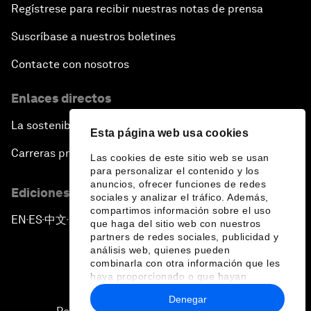
Regístrese para recibir nuestras notas de prensa
Suscríbase a nuestros boletines
Contacte con nosotros
Enlaces directos
La sostenibilidad en el Foro
Esta página web usa cookies
Carreras profesionales
Las cookies de este sitio web se usan
para personalizar el contenido y los
anuncios, ofrecer funciones de redes
Ediciones en otros idiomas
sociales y analizar el tráfico. Además,
compartimos información sobre el uso
EN
ES
中文
日本語
▪
▪
▪
que haga del sitio web con nuestros
partners de redes sociales, publicidad y
análisis web, quienes pueden
combinarla con otra información que les
haya proporcionado o que hayan
recopilado a partir del uso que haya
Denegar
hecho de sus servicios.