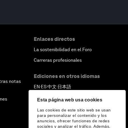
Enlaces directos
La sostenibilidad en el Foro
Carreras profesionales
Ediciones en otros idiomas
tras notas
EN
ES
中文
日本語
▪
▪
▪
ines
Esta página web usa cookies
Las cookies de este sitio web se usan
para personalizar el contenido y los
anuncios, ofrecer funciones de redes
sociales y analizar el tráfico. Además,