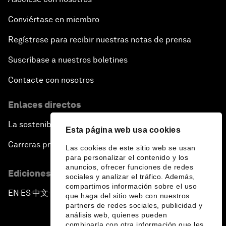
Conviértase en miembro
Regístrese para recibir nuestras notas de prensa
Suscríbase a nuestros boletines
Contacte con nosotros
Enlaces directos
La sostenibilidad en el Foro
Esta página web usa cookies
Carreras profesionales
Las cookies de este sitio web se usan
para personalizar el contenido y los
anuncios, ofrecer funciones de redes
Ediciones en otros idiomas
sociales y analizar el tráfico. Además,
compartimos información sobre el uso
EN
ES
中文
日本語
▪
▪
▪
que haga del sitio web con nuestros
partners de redes sociales, publicidad y
análisis web, quienes pueden
combinarla con otra información que les