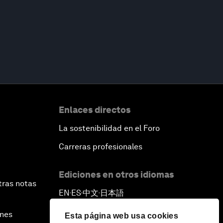
Enlaces directos
La sostenibilidad en el Foro
Carreras profesionales
Ediciones en otros idiomas
tras notas
EN
ES
中文
日本語
▪
▪
▪
ines
Esta página web usa cookies