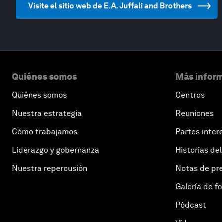
Visite el sitio web de E.A. Juffali and Brothers
Quiénes somos
Más inform
Quiénes somos
Centros
Nuestra estrategia
Reuniones
Cómo trabajamos
Partes inter
Liderazgo y gobernanza
Historias del
Nuestra repercusión
Notas de pr
Galería de f
Pódcast