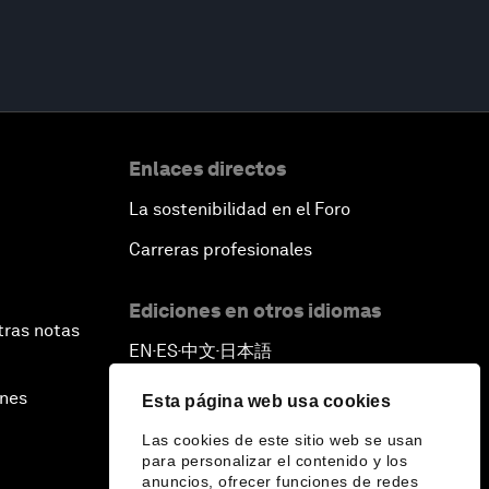
Enlaces directos
La sostenibilidad en el Foro
Carreras profesionales
Ediciones en otros idiomas
tras notas
EN
ES
中文
日本語
▪
▪
▪
ines
Esta página web usa cookies
Las cookies de este sitio web se usan
para personalizar el contenido y los
anuncios, ofrecer funciones de redes