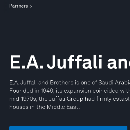
Partners
E.A. Juffali a
E.A. Juffali and Brothers is one of Saudi Arab
Founded in 1946, its expansion coincided wi
mid-1970s, the Juffali Group had firmly estab
houses in the Middle East.