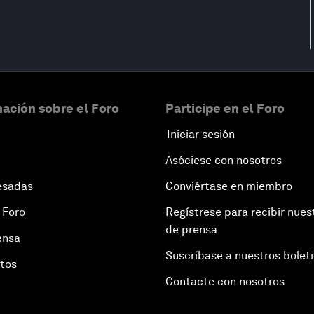
ación sobre el Foro
Participe en el Foro
Iniciar sesión
Asóciese con nosotros
esadas
Conviértase en miembro
 Foro
Regístrese para recibir nues
de prensa
ensa
Suscríbase a nuestros bolet
otos
Contacte con nosotros