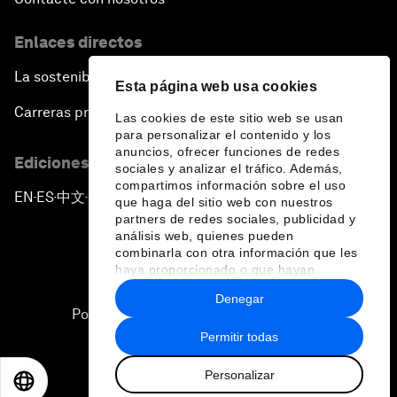
Enlaces directos
La sostenibilidad en el Foro
Esta página web usa cookies
Carreras profesionales
Las cookies de este sitio web se usan
para personalizar el contenido y los
anuncios, ofrecer funciones de redes
Ediciones en otros idiomas
sociales y analizar el tráfico. Además,
compartimos información sobre el uso
EN
ES
中文
日本語
▪
▪
▪
que haga del sitio web con nuestros
partners de redes sociales, publicidad y
análisis web, quienes pueden
combinarla con otra información que les
haya proporcionado o que hayan
recopilado a partir del uso que haya
Denegar
hecho de sus servicios.
Política de privacidad y normas de uso
Permitir todas
Sitemap
Personalizar
©
2026
Foro Económico Mundial
EN
ES
中文
日本語