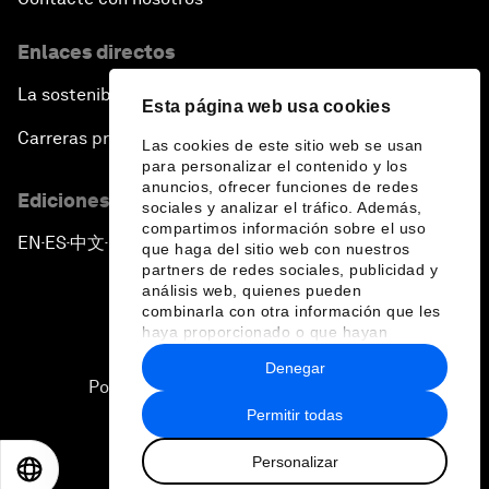
Enlaces directos
La sostenibilidad en el Foro
Esta página web usa cookies
Carreras profesionales
Las cookies de este sitio web se usan
para personalizar el contenido y los
anuncios, ofrecer funciones de redes
Ediciones en otros idiomas
sociales y analizar el tráfico. Además,
compartimos información sobre el uso
EN
ES
中文
日本語
▪
▪
▪
que haga del sitio web con nuestros
partners de redes sociales, publicidad y
análisis web, quienes pueden
combinarla con otra información que les
haya proporcionado o que hayan
recopilado a partir del uso que haya
Denegar
hecho de sus servicios.
Política de privacidad y normas de uso
Permitir todas
Sitemap
Personalizar
©
2026
Foro Económico Mundial
EN
ES
中文
日本語