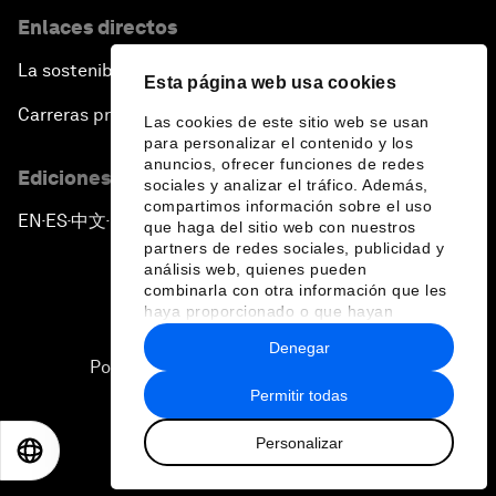
Enlaces directos
La sostenibilidad en el Foro
Esta página web usa cookies
Carreras profesionales
Las cookies de este sitio web se usan
para personalizar el contenido y los
anuncios, ofrecer funciones de redes
Ediciones en otros idiomas
sociales y analizar el tráfico. Además,
compartimos información sobre el uso
EN
ES
中文
日本語
▪
▪
▪
que haga del sitio web con nuestros
partners de redes sociales, publicidad y
análisis web, quienes pueden
combinarla con otra información que les
haya proporcionado o que hayan
recopilado a partir del uso que haya
Denegar
hecho de sus servicios.
Política de privacidad y normas de uso
Permitir todas
Sitemap
Personalizar
©
2026
Foro Económico Mundial
EN
ES
中文
日本語