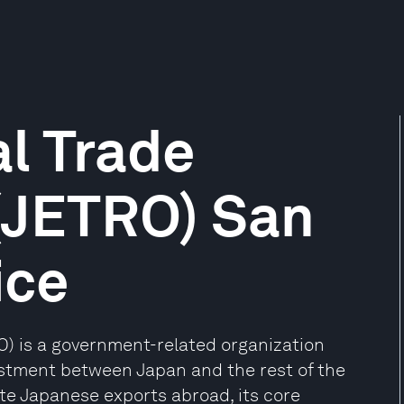
l Trade
(JETRO) San
ice
O) is a government-related organization
stment between Japan and the rest of the
ote Japanese exports abroad, its core