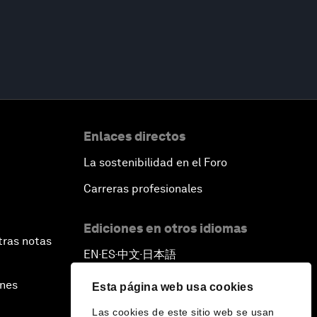
Enlaces directos
La sostenibilidad en el Foro
Carreras profesionales
Ediciones en otros idiomas
tras notas
EN
ES
中文
日本語
▪
▪
▪
ines
Esta página web usa cookies
Las cookies de este sitio web se usan