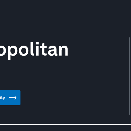
opolitan
ity