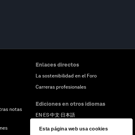
Enlaces directos
La sostenibilidad en el Foro
Carreras profesionales
Ediciones en otros idiomas
tras notas
EN
ES
中文
日本語
▪
▪
▪
ines
Esta página web usa cookies