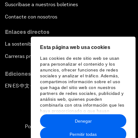
Suscríbase a nuestros boletines
Contacte con nosotros
Enlaces directos
La sostenibilidad en el Foro
Esta página web usa cookies
Carreras profesionales
Las cookies de este sitio web se usan
para personalizar el contenido y los
anuncios, ofrecer funciones de redes
Ediciones en otros idiomas
sociales y analizar el tráfico. Además,
compartimos información sobre el uso
EN
ES
中文
日本語
▪
▪
▪
que haga del sitio web con nuestros
partners de redes sociales, publicidad y
análisis web, quienes pueden
combinarla con otra información que les
haya proporcionado o que hayan
recopilado a partir del uso que haya
Denegar
hecho de sus servicios.
Política de privacidad y normas de uso
Permitir todas
Sitemap