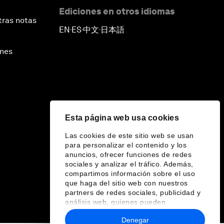
Ediciones en otros idiomas
tras notas
EN
ES
中文
日本語
▪
▪
▪
ines
Esta página web usa cookies
Las cookies de este sitio web se usan
para personalizar el contenido y los
anuncios, ofrecer funciones de redes
sociales y analizar el tráfico. Además,
compartimos información sobre el uso
que haga del sitio web con nuestros
partners de redes sociales, publicidad y
análisis web, quienes pueden
combinarla con otra información que les
Denegar
haya proporcionado o que hayan