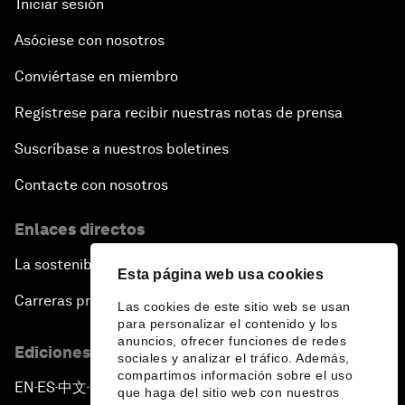
Iniciar sesión
Asóciese con nosotros
Conviértase en miembro
Regístrese para recibir nuestras notas de prensa
Suscríbase a nuestros boletines
Contacte con nosotros
Enlaces directos
La sostenibilidad en el Foro
Esta página web usa cookies
Carreras profesionales
Las cookies de este sitio web se usan
para personalizar el contenido y los
anuncios, ofrecer funciones de redes
Ediciones en otros idiomas
sociales y analizar el tráfico. Además,
compartimos información sobre el uso
EN
ES
中文
日本語
▪
▪
▪
que haga del sitio web con nuestros