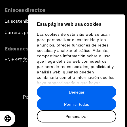
Enlaces directos
La sostenibilidad en el Foro
Esta página web usa cookies
Carreras profesionales
Las cookies de este sitio web se usan
para personalizar el contenido y los
anuncios, ofrecer funciones de redes
Ediciones en otros idiomas
sociales y analizar el tráfico. Además,
compartimos información sobre el uso
EN
ES
中文
日本語
▪
▪
▪
que haga del sitio web con nuestros
partners de redes sociales, publicidad y
análisis web, quienes pueden
combinarla con otra información que les
haya proporcionado o que hayan
recopilado a partir del uso que haya
Denegar
hecho de sus servicios.
Política de privacidad y normas de uso
Permitir todas
Sitemap
Personalizar
©
2026
Foro Económico Mundial
EN
ES
中文
日本語