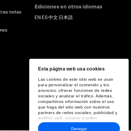
Ediciones en otros idiomas
tras notas
EN
ES
中文
日本語
▪
▪
▪
ines
Esta página web usa cookies
Las cookies de este sitio web se usan
para personalizar el contenido y los
anuncios, ofrecer funciones de redes
sociales y analizar el tráfico. Además,
compartimos información sobre el uso
que haga del sitio web con nuestros
partners de redes sociales, publicidad y
análisis web, quienes pueden
combinarla con otra información que les
Denegar
haya proporcionado o que hayan