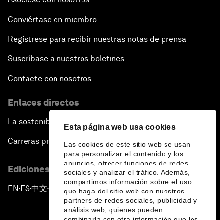
Conviértase en miembro
Regístrese para recibir nuestras notas de prensa
Suscríbase a nuestros boletines
Contacte con nosotros
Enlaces directos
La sostenibilidad en el Foro
Esta página web usa cookies
Carreras profesionales
Las cookies de este sitio web se usan
para personalizar el contenido y los
anuncios, ofrecer funciones de redes
Ediciones en otros idiomas
sociales y analizar el tráfico. Además,
compartimos información sobre el uso
EN
ES
中文
日本語
▪
▪
▪
que haga del sitio web con nuestros
partners de redes sociales, publicidad y
análisis web, quienes pueden
combinarla con otra información que les