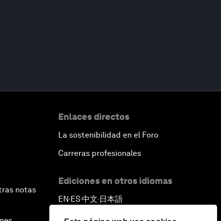
Enlaces directos
La sostenibilidad en el Foro
Carreras profesionales
Ediciones en otros idiomas
tras notas
EN
ES
中文
日本語
▪
▪
▪
ines