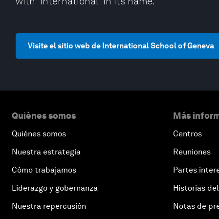
with 'international' in its name.
Visite el sitio web de International School of Geneva
Quiénes somos
Más inform
Quiénes somos
Centros
Nuestra estrategia
Reuniones
Cómo trabajamos
Partes inter
Liderazgo y gobernanza
Historias del
Nuestra repercusión
Notas de pr