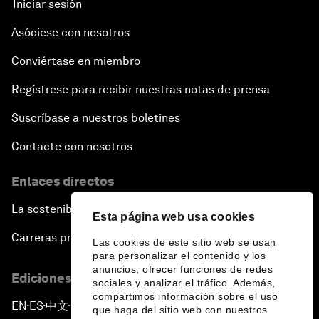
Iniciar sesión
Asóciese con nosotros
Conviértase en miembro
Regístrese para recibir nuestras notas de prensa
Suscríbase a nuestros boletines
Contacte con nosotros
Enlaces directos
La sostenibilidad en el Foro
Esta página web usa cookies
Carreras profesionales
Las cookies de este sitio web se usan
para personalizar el contenido y los
anuncios, ofrecer funciones de redes
Ediciones en otros idiomas
sociales y analizar el tráfico. Además,
compartimos información sobre el uso
EN
ES
中文
日本語
▪
▪
▪
que haga del sitio web con nuestros