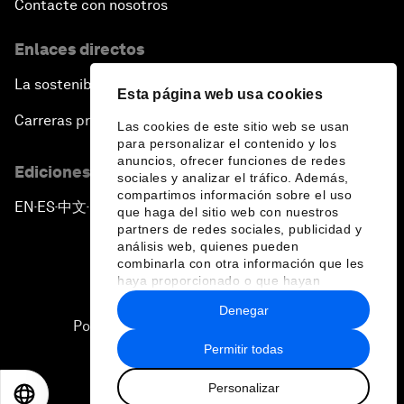
Contacte con nosotros
Enlaces directos
La sostenibilidad en el Foro
Esta página web usa cookies
Carreras profesionales
Las cookies de este sitio web se usan
para personalizar el contenido y los
anuncios, ofrecer funciones de redes
Ediciones en otros idiomas
sociales y analizar el tráfico. Además,
compartimos información sobre el uso
EN
ES
中文
日本語
▪
▪
▪
que haga del sitio web con nuestros
partners de redes sociales, publicidad y
análisis web, quienes pueden
combinarla con otra información que les
haya proporcionado o que hayan
recopilado a partir del uso que haya
Denegar
hecho de sus servicios.
Política de privacidad y normas de uso
Permitir todas
Sitemap
Personalizar
©
2026
Foro Económico Mundial
EN
ES
中文
日本語