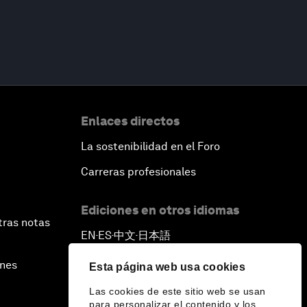
Enlaces directos
La sostenibilidad en el Foro
Carreras profesionales
Ediciones en otros idiomas
tras notas
EN
ES
中文
日本語
▪
▪
▪
ines
Esta página web usa cookies
Las cookies de este sitio web se usan
para personalizar el contenido y los