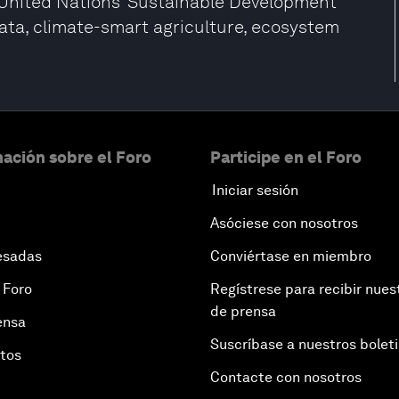
e United Nations’ Sustainable Development
data, climate-smart agriculture, ecosystem
ación sobre el Foro
Participe en el Foro
Iniciar sesión
Asóciese con nosotros
esadas
Conviértase en miembro
 Foro
Regístrese para recibir nues
de prensa
ensa
Suscríbase a nuestros bolet
otos
Contacte con nosotros