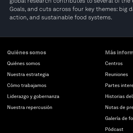
global research contributes to several of th
Goals, and cuts across four key themes: big 
action, and sustainable food systems.
Quiénes somos
Más inform
Quiénes somos
Centros
Nuestra estrategia
Reuniones
Cómo trabajamos
Partes inter
Liderazgo y gobernanza
Historias del
Nuestra repercusión
Notas de pr
Galería de f
Pódcast