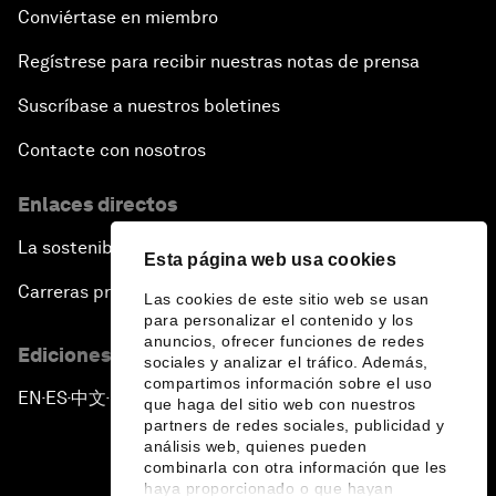
Conviértase en miembro
Regístrese para recibir nuestras notas de prensa
Suscríbase a nuestros boletines
Contacte con nosotros
Enlaces directos
La sostenibilidad en el Foro
Esta página web usa cookies
Carreras profesionales
Las cookies de este sitio web se usan
para personalizar el contenido y los
anuncios, ofrecer funciones de redes
Ediciones en otros idiomas
sociales y analizar el tráfico. Además,
compartimos información sobre el uso
EN
ES
中文
日本語
▪
▪
▪
que haga del sitio web con nuestros
partners de redes sociales, publicidad y
análisis web, quienes pueden
combinarla con otra información que les
haya proporcionado o que hayan