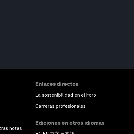
Enlaces directos
La sostenibilidad en el Foro
Carreras profesionales
Ediciones en otros idiomas
tras notas
EN
ES
中文
日本語
▪
▪
▪