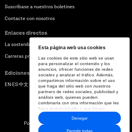
Suscríbase a nuestros boletines
Contacte con nosotros
Enlaces directos
La sostenibilidad en el Foro
Esta página web usa cookies
Carreras profesionales
Las cookies de este sitio web se usan
para personalizar el contenido y los
anuncios, ofrecer funciones de redes
Ediciones en otros idiomas
sociales y analizar el tráfico. Además,
compartimos información sobre el uso
EN
ES
中文
日本語
▪
▪
▪
que haga del sitio web con nuestros
partners de redes sociales, publicidad y
análisis web, quienes pueden
combinarla con otra información que les
haya proporcionado o que hayan
recopilado a partir del uso que haya
Denegar
hecho de sus servicios.
Política de privacidad y normas de uso
Permitir todas