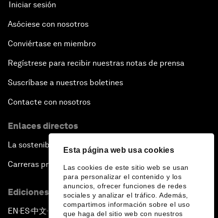
Iniciar sesión
Asóciese con nosotros
Conviértase en miembro
Regístrese para recibir nuestras notas de prensa
Suscríbase a nuestros boletines
Contacte con nosotros
Enlaces directos
La sostenibilidad en el Foro
Esta página web usa cookies
Carreras profesionales
Las cookies de este sitio web se usan
para personalizar el contenido y los
anuncios, ofrecer funciones de redes
Ediciones en otros idiomas
sociales y analizar el tráfico. Además,
compartimos información sobre el uso
EN
ES
中文
日本語
▪
▪
▪
que haga del sitio web con nuestros