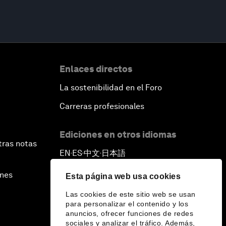
Enlaces directos
La sostenibilidad en el Foro
Carreras profesionales
Ediciones en otros idiomas
tras notas
EN
ES
中文
日本語
▪
▪
▪
ines
Esta página web usa cookies
Las cookies de este sitio web se usan
para personalizar el contenido y los
anuncios, ofrecer funciones de redes
sociales y analizar el tráfico. Además,