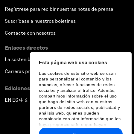
Regístrese para recibir nuestras notas de prensa
Suscríbase a nuestros boletines
Contacte con nosotros
Enlaces directos
La sostenibilidad en el Foro
Esta página web usa cookies
Carreras profesionales
Las cookies de este sitio web se usan
para personalizar el contenido y los
anuncios, ofrecer funciones de redes
Ediciones en otros idiomas
sociales y analizar el tráfico. Además,
compartimos información sobre el uso
EN
ES
中文
日本語
▪
▪
▪
que haga del sitio web con nuestros
partners de redes sociales, publicidad y
análisis web, quienes pueden
combinarla con otra información que les
haya proporcionado o que hayan
recopilado a partir del uso que haya