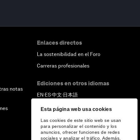
Enlaces directos
La sostenibilidad en el Foro
Carreras profesionales
Ediciones en otros idiomas
tras notas
EN
ES
中文
日本語
▪
▪
▪
ines
Esta página web usa cookies
Las cookies de este sitio web se usan
para personalizar el contenido y los
anuncios, ofrecer funciones de redes
sociales y analizar el tráfico. Además,