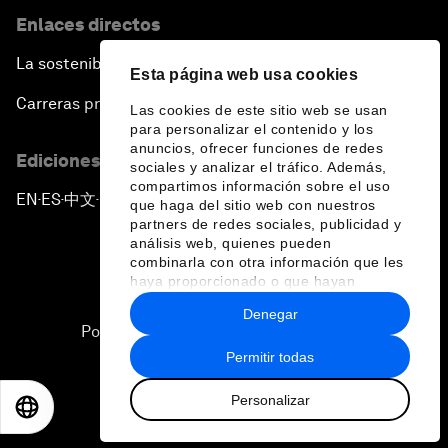
Enlaces directos
La sostenibilidad en el Foro
Esta página web usa cookies
Carreras profesionales
Las cookies de este sitio web se usan
para personalizar el contenido y los
anuncios, ofrecer funciones de redes
Ediciones en otros idiomas
sociales y analizar el tráfico. Además,
compartimos información sobre el uso
EN
ES
中文
日本語
▪
▪
▪
que haga del sitio web con nuestros
partners de redes sociales, publicidad y
análisis web, quienes pueden
combinarla con otra información que les
haya proporcionado o que hayan
recopilado a partir del uso que haya
Denegar
hecho de sus servicios.
Política de privacidad y normas de uso
Permitir todas
Sitemap
Personalizar
©
2026
Foro Económico Mundial
EN
ES
中文
日本語