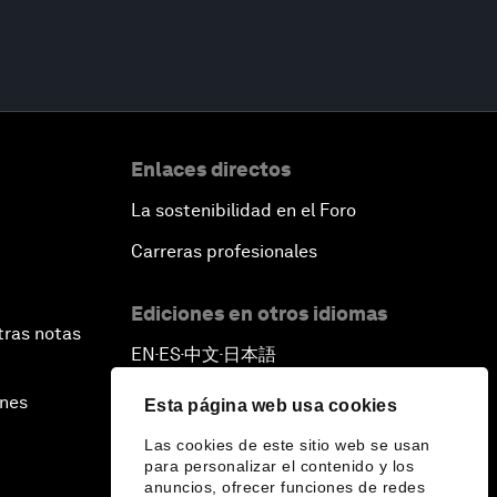
Enlaces directos
La sostenibilidad en el Foro
Carreras profesionales
Ediciones en otros idiomas
tras notas
EN
ES
中文
日本語
▪
▪
▪
ines
Esta página web usa cookies
Las cookies de este sitio web se usan
para personalizar el contenido y los
anuncios, ofrecer funciones de redes