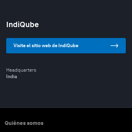
IndiQube
Visite el sitio web de IndiQube
Headquarters
India
Quiénes somos