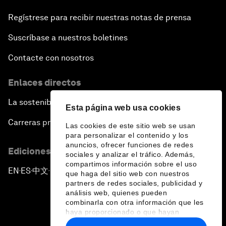
Regístrese para recibir nuestras notas de prensa
Suscríbase a nuestros boletines
Contacte con nosotros
Enlaces directos
La sostenibilidad en el Foro
Esta página web usa cookies
Carreras profesionales
Las cookies de este sitio web se usan
para personalizar el contenido y los
anuncios, ofrecer funciones de redes
Ediciones en otros idiomas
sociales y analizar el tráfico. Además,
compartimos información sobre el uso
EN
ES
中文
日本語
▪
▪
▪
que haga del sitio web con nuestros
partners de redes sociales, publicidad y
análisis web, quienes pueden
combinarla con otra información que les
haya proporcionado o que hayan
recopilado a partir del uso que haya