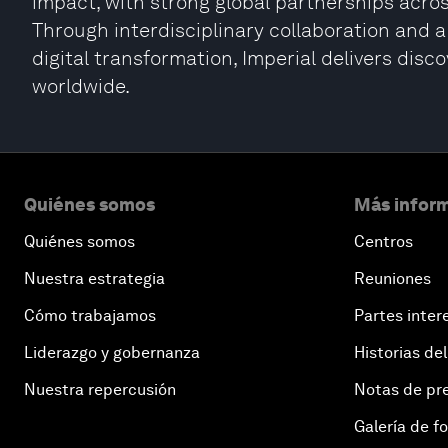
impact, with strong global partnerships acr
Through interdisciplinary collaboration and a
digital transformation, Imperial delivers disc
worldwide.
Quiénes somos
Más inform
Quiénes somos
Centros
Nuestra estrategia
Reuniones
Cómo trabajamos
Partes inter
Liderazgo y gobernanza
Historias del
Nuestra repercusión
Notas de pr
Galería de f