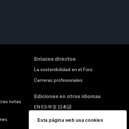
Enlaces directos
La sostenibilidad en el Foro
Carreras profesionales
Ediciones en otros idiomas
tras notas
EN
ES
中文
日本語
▪
▪
▪
ines
Esta página web usa cookies