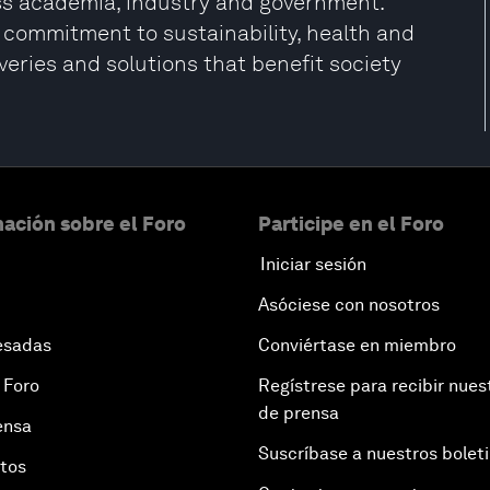
oss academia, industry and government.
 commitment to sustainability, health and
overies and solutions that benefit society
ación sobre el Foro
Participe en el Foro
Iniciar sesión
Asóciese con nosotros
esadas
Conviértase en miembro
 Foro
Regístrese para recibir nues
de prensa
ensa
Suscríbase a nuestros bolet
otos