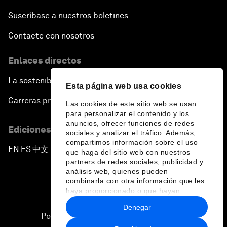
Suscríbase a nuestros boletines
Contacte con nosotros
Enlaces directos
La sostenibilidad en el Foro
Esta página web usa cookies
Carreras profesionales
Las cookies de este sitio web se usan
para personalizar el contenido y los
anuncios, ofrecer funciones de redes
Ediciones en otros idiomas
sociales y analizar el tráfico. Además,
compartimos información sobre el uso
EN
ES
中文
日本語
▪
▪
▪
que haga del sitio web con nuestros
partners de redes sociales, publicidad y
análisis web, quienes pueden
combinarla con otra información que les
haya proporcionado o que hayan
recopilado a partir del uso que haya
Denegar
hecho de sus servicios.
Política de privacidad y normas de uso