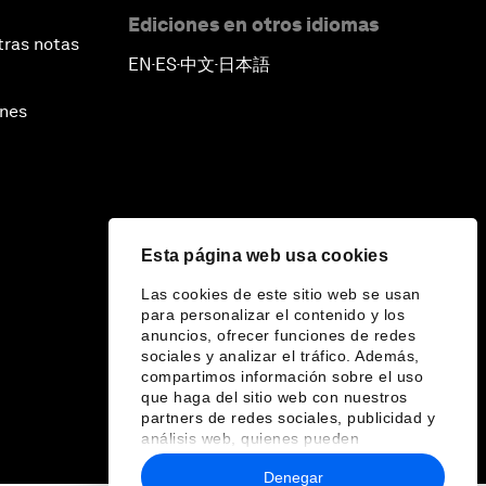
Ediciones en otros idiomas
tras notas
EN
ES
中文
日本語
▪
▪
▪
ines
Esta página web usa cookies
Las cookies de este sitio web se usan
para personalizar el contenido y los
anuncios, ofrecer funciones de redes
sociales y analizar el tráfico. Además,
compartimos información sobre el uso
que haga del sitio web con nuestros
partners de redes sociales, publicidad y
análisis web, quienes pueden
combinarla con otra información que les
Denegar
haya proporcionado o que hayan