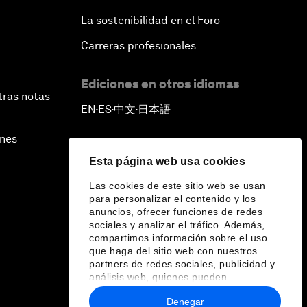
La sostenibilidad en el Foro
Carreras profesionales
Ediciones en otros idiomas
tras notas
EN
ES
中文
日本語
▪
▪
▪
ines
Esta página web usa cookies
Las cookies de este sitio web se usan
para personalizar el contenido y los
anuncios, ofrecer funciones de redes
sociales y analizar el tráfico. Además,
compartimos información sobre el uso
que haga del sitio web con nuestros
partners de redes sociales, publicidad y
análisis web, quienes pueden
combinarla con otra información que les
Denegar
haya proporcionado o que hayan