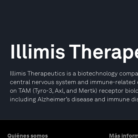
Illimis Therap
Illimis Therapeutics is a biotechnology comp
central nervous system and immune-related di
on TAM (Tyro-3, Axl, and Mertk) receptor biolo
including Alzheimer’s disease and immune di
Quiénes somos
Más inform