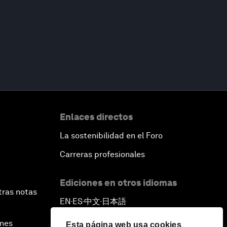
Enlaces directos
La sostenibilidad en el Foro
Carreras profesionales
Ediciones en otros idiomas
tras notas
EN
ES
中文
日本語
▪
▪
▪
ines
Esta página web usa cookies