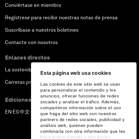
Conviértase en miembro
Regístrese para recibir nuestras notas de prensa
Suscríbase a nuestros boletines
Contacte con nosotros
Enlaces directos
La sostenibilidad en el Foro
Esta página web usa cookies
Carreras profesionales
Las cookies de este sitio web se usan
para personalizar el contenido y los
anuncios, ofrecer funciones de redes
Ediciones en otros idiomas
sociales y analizar el tráfico. Además,
compartimos información sobre el uso
EN
ES
中文
日本語
▪
▪
▪
que haga del sitio web con nuestros
partners de redes sociales, publicidad y
análisis web, quienes pueden
combinarla con otra información que les
haya proporcionado o que hayan