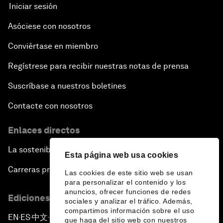
Iniciar sesión
Asóciese con nosotros
Conviértase en miembro
Regístrese para recibir nuestras notas de prensa
Suscríbase a nuestros boletines
Contacte con nosotros
Enlaces directos
La sostenibilidad en el Foro
Esta página web usa cookies
Carreras profesionales
Las cookies de este sitio web se usan
para personalizar el contenido y los
anuncios, ofrecer funciones de redes
Ediciones en otros idiomas
sociales y analizar el tráfico. Además,
compartimos información sobre el uso
EN
ES
中文
日本語
▪
▪
▪
que haga del sitio web con nuestros