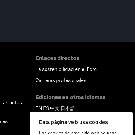
Enlaces directos
La sostenibilidad en el Foro
Carreras profesionales
Ediciones en otros idiomas
tras notas
EN
ES
中文
日本語
▪
▪
▪
ines
Esta página web usa cookies
Las cookies de este sitio web se usan