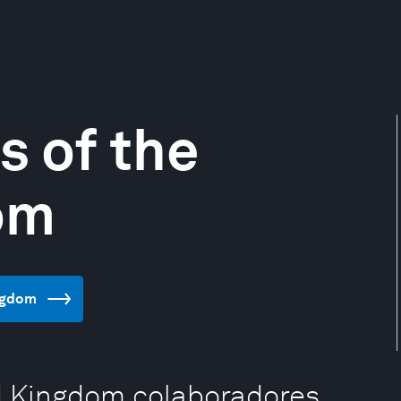
s of the
om
ingdom
ed Kingdom colaboradores