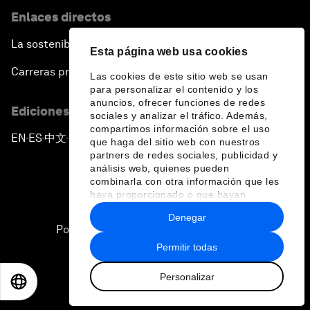
Enlaces directos
La sostenibilidad en el Foro
Esta página web usa cookies
Carreras profesionales
Las cookies de este sitio web se usan
para personalizar el contenido y los
anuncios, ofrecer funciones de redes
Ediciones en otros idiomas
sociales y analizar el tráfico. Además,
compartimos información sobre el uso
EN
ES
中文
日本語
▪
▪
▪
que haga del sitio web con nuestros
partners de redes sociales, publicidad y
análisis web, quienes pueden
combinarla con otra información que les
haya proporcionado o que hayan
recopilado a partir del uso que haya
Denegar
hecho de sus servicios.
Política de privacidad y normas de uso
Permitir todas
Sitemap
Personalizar
©
2026
Foro Económico Mundial
EN
ES
中文
日本語