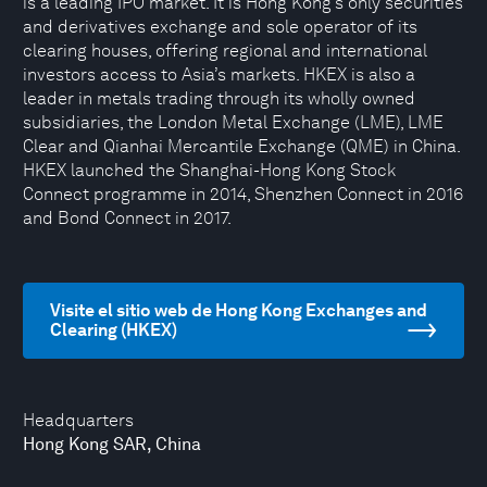
is a leading IPO market. It is Hong Kong’s only securities
and derivatives exchange and sole operator of its
clearing houses, offering regional and international
investors access to Asia’s markets. HKEX is also a
leader in metals trading through its wholly owned
subsidiaries, the London Metal Exchange (LME), LME
Clear and Qianhai Mercantile Exchange (QME) in China.
HKEX launched the Shanghai-Hong Kong Stock
Connect programme in 2014, Shenzhen Connect in 2016
and Bond Connect in 2017.
Visite el sitio web de Hong Kong Exchanges and
Clearing (HKEX)
Headquarters
Hong Kong SAR, China