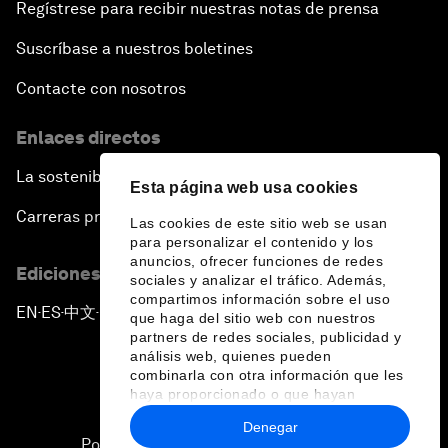
Regístrese para recibir nuestras notas de prensa
Suscríbase a nuestros boletines
Contacte con nosotros
Enlaces directos
La sostenibilidad en el Foro
Esta página web usa cookies
Carreras profesionales
Las cookies de este sitio web se usan
para personalizar el contenido y los
anuncios, ofrecer funciones de redes
Ediciones en otros idiomas
sociales y analizar el tráfico. Además,
compartimos información sobre el uso
EN
ES
中文
日本語
▪
▪
▪
que haga del sitio web con nuestros
partners de redes sociales, publicidad y
análisis web, quienes pueden
combinarla con otra información que les
haya proporcionado o que hayan
recopilado a partir del uso que haya
Denegar
hecho de sus servicios.
Política de privacidad y normas de uso